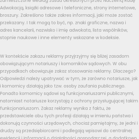
zamieszczone według zasad określonych przez Naczelną Radę
Adwokacją, książki adresowe i telefoniczne, strony internetowe,
broszury. Zakreślono także zakres informacji, jaki może zostać
przekazany. I tak mogą to być, np. znaki graficzne, nazwa i
adres kancelarii, nazwisko i imię adwokata, lista wspólników,
stopnie naukowe i inne elementy wskazane w kodeksie.
W kontekście zakazu reklamy przyjrzyjmy się bliżej zasadom
obowiązującym notariuszy i komorników sądowych. W obu
przypadkach obowiązuje zakaz stosowania reklamy. Dlaczego?
Odpowiedzi należy upatrywać w tym, że zarówno notariusze, jak
i komornicy działają jako tzw. osoby zaufania publicznego.
Ponadto komornicy sądowi są funkcjonariuszami publicznymi,
natomiast notariusze korzystają z ochrony przysługującej takim
funkcjonariuszom. Zakaz reklamy wynika z faktu, że
przedstawiciele obu tych profesji działają w imieniu państwa i
dokonują czynności urzędowych, chociaż pamiętajmy, że jedni i
drudzy są przedsiębiorcami i podlegają wpisowi do centralnej
ewidencji i informacji o działalności gospodarczej, a dodatkowo