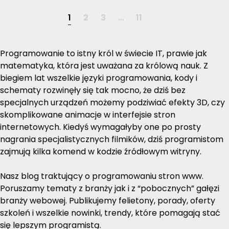
1
2
3
…
11
Programowanie to istny król w świecie IT, prawie jak
matematyka, która jest uważana za królową nauk. Z
biegiem lat wszelkie języki programowania, kody i
schematy rozwinęły się tak mocno, że dziś bez
specjalnych urządzeń możemy podziwiać efekty 3D, czy
skomplikowane animacje w interfejsie stron
internetowych. Kiedyś wymagałyby one po prosty
nagrania specjalistycznych filmików, dziś programistom
zajmują kilka komend w kodzie źródłowym witryny.
Nasz blog traktujący o programowaniu stron www.
Poruszamy tematy z branży jak i z “pobocznych” gałęzi
branży webowej. Publikujemy felietony, porady, oferty
szkoleń i wszelkie nowinki, trendy, które pomagają stać
się lepszym programistą.