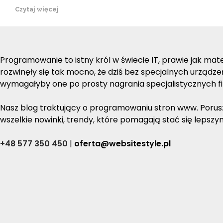
Czytaj więcej
Programowanie to istny król w świecie IT, prawie jak ma
rozwinęły się tak mocno, że dziś bez specjalnych urządz
wymagałyby one po prosty nagrania specjalistycznych fi
Nasz blog traktujący o programowaniu stron www. Porusza
wszelkie nowinki, trendy, które pomagają stać się lepsz
+48 577 350 450
|
oferta@websitestyle.pl