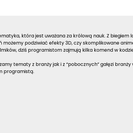
tematyka, która jest uważana za królową nauk. Z biegiem 
eń możemy podziwiać efekty 3D, czy skomplikowane animac
lmików, dziś programistom zajmują kilka komend w kodzi
my tematy z branży jak i z “pobocznych” gałęzi branży we
ym programistą.