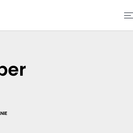
per
NIE