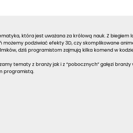
tematyka, która jest uważana za królową nauk. Z biegiem 
eń możemy podziwiać efekty 3D, czy skomplikowane animac
lmików, dziś programistom zajmują kilka komend w kodzi
my tematy z branży jak i z “pobocznych” gałęzi branży we
ym programistą.