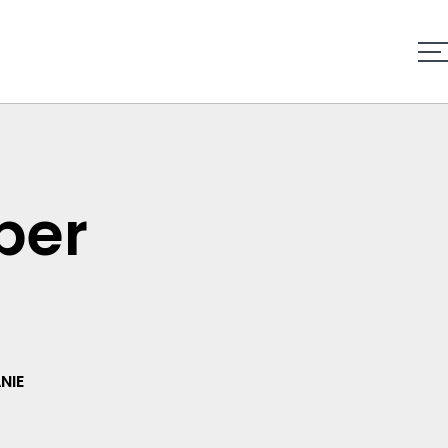
per
NIE