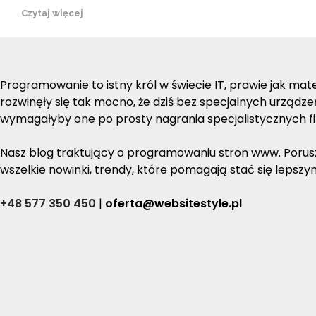
Czytaj więcej
Programowanie to istny król w świecie IT, prawie jak ma
rozwinęły się tak mocno, że dziś bez specjalnych urządz
wymagałyby one po prosty nagrania specjalistycznych fi
Nasz blog traktujący o programowaniu stron www. Porusza
wszelkie nowinki, trendy, które pomagają stać się lepsz
+48 577 350 450
|
oferta@websitestyle.pl