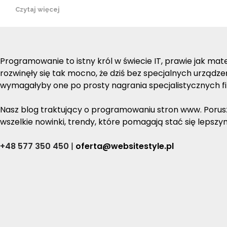
Czytaj więcej
Programowanie to istny król w świecie IT, prawie jak ma
rozwinęły się tak mocno, że dziś bez specjalnych urządz
wymagałyby one po prosty nagrania specjalistycznych fi
Nasz blog traktujący o programowaniu stron www. Porusza
wszelkie nowinki, trendy, które pomagają stać się lepsz
+48 577 350 450
|
oferta@websitestyle.pl