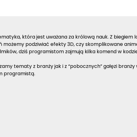
tematyka, która jest uważana za królową nauk. Z biegiem 
eń możemy podziwiać efekty 3D, czy skomplikowane animac
lmików, dziś programistom zajmują kilka komend w kodzi
my tematy z branży jak i z “pobocznych” gałęzi branży we
ym programistą.