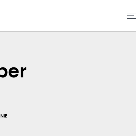
per
NIE