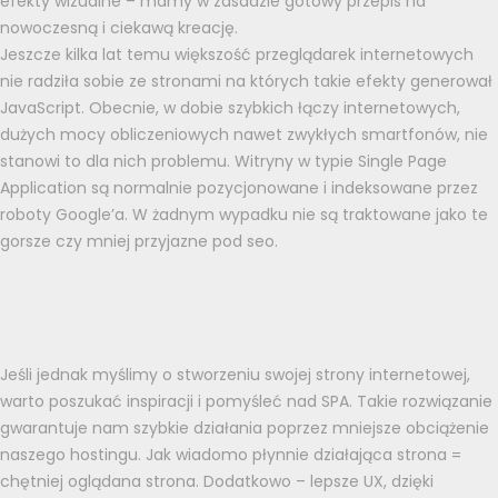
efekty wizualne – mamy w zasadzie gotowy przepis na
nowoczesną i ciekawą kreację.
Jeszcze kilka lat temu większość przeglądarek internetowych
nie radziła sobie ze stronami na których takie efekty generował
JavaScript. Obecnie, w dobie szybkich łączy internetowych,
dużych mocy obliczeniowych nawet zwykłych smartfonów, nie
stanowi to dla nich problemu. Witryny w typie Single Page
Application są normalnie pozycjonowane i indeksowane przez
roboty Google’a. W żadnym wypadku nie są traktowane jako te
gorsze czy mniej przyjazne pod seo.
Jeśli jednak myślimy o stworzeniu swojej strony internetowej,
warto poszukać inspiracji i pomyśleć nad SPA. Takie rozwiązanie
gwarantuje nam szybkie działania poprzez mniejsze obciążenie
naszego hostingu. Jak wiadomo płynnie działająca strona =
chętniej oglądana strona. Dodatkowo – lepsze UX, dzięki