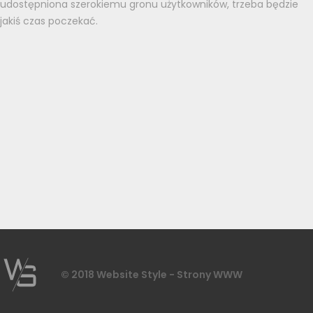
udostępniona szerokiemu gronu użytkowników, trzeba będzie
jakiś czas poczekać.
© 2018 Website Style - Strony WWW