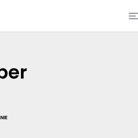
per
NIE