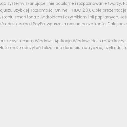
 systemy skanujące linie papilarne i rozpoznawanie twarzy. Na
 Sojuszu Szybkiej Tożsamości Online – FIDO 2.0). Obie prezentac
ystaniu smartfona z Androidem i czytnikiem linii papilarnych. 
ać odcisk palca i PayPal wpuszcza nas na nasze konto. Dalej poz
ze z systemem Windows. Aplikacja Windows Hello może korzysta
ello może odczytać także inne dane biometryczne, czyli odcisk