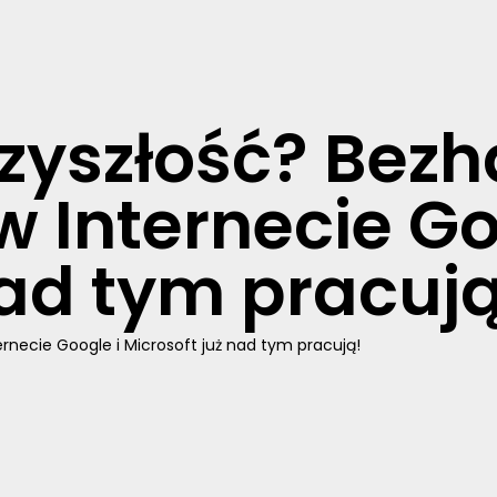
rzyszłość? Bez
w Internecie Go
nad tym pracują
rnecie Google i Microsoft już nad tym pracują!