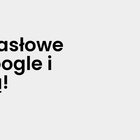
hasłowe
ogle i
!