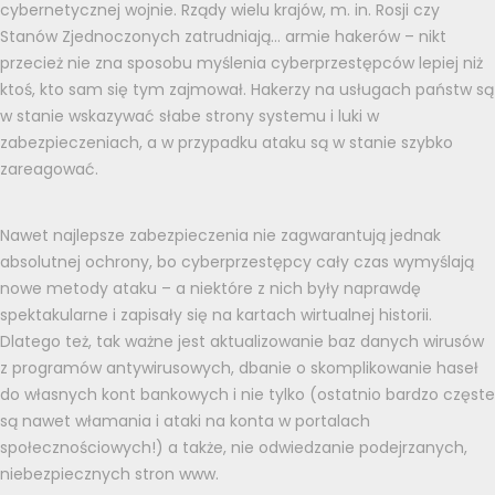
cybernetycznej wojnie. Rządy wielu krajów, m. in. Rosji czy
Stanów Zjednoczonych zatrudniają… armie hakerów – nikt
przecież nie zna sposobu myślenia cyberprzestępców lepiej niż
ktoś, kto sam się tym zajmował. Hakerzy na usługach państw są
w stanie wskazywać słabe strony systemu i luki w
zabezpieczeniach, a w przypadku ataku są w stanie szybko
zareagować.
Nawet najlepsze zabezpieczenia nie zagwarantują jednak
absolutnej ochrony, bo cyberprzestępcy cały czas wymyślają
nowe metody ataku – a niektóre z nich były naprawdę
spektakularne i zapisały się na kartach wirtualnej historii.
Dlatego też, tak ważne jest aktualizowanie baz danych wirusów
z programów antywirusowych, dbanie o skomplikowanie haseł
do własnych kont bankowych i nie tylko (ostatnio bardzo częste
są nawet włamania i ataki na konta w portalach
społecznościowych!) a także, nie odwiedzanie podejrzanych,
niebezpiecznych stron www.